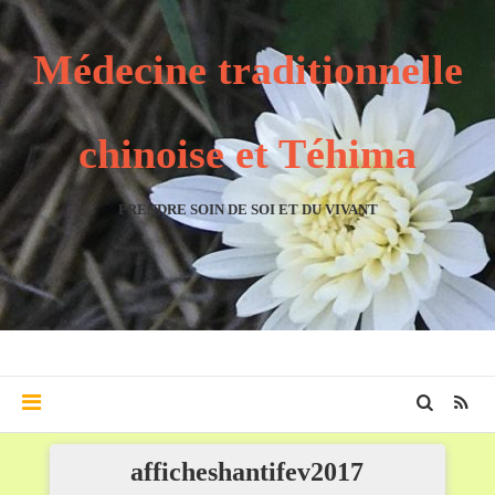
Médecine traditionnelle
chinoise et Téhima
PRENDRE SOIN DE SOI ET DU VIVANT
afficheshantifev2017