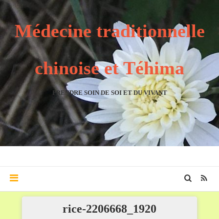
Médecine traditionnelle
chinoise et Téhima
PRENDRE SOIN DE SOI ET DU VIVANT
rice-2206668_1920