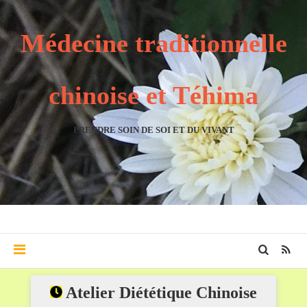
Médecine traditionnelle
chinoise et Téhima
PRENDRE SOIN DE SOI ET DU VIVANT
Atelier Diététique Chinoise