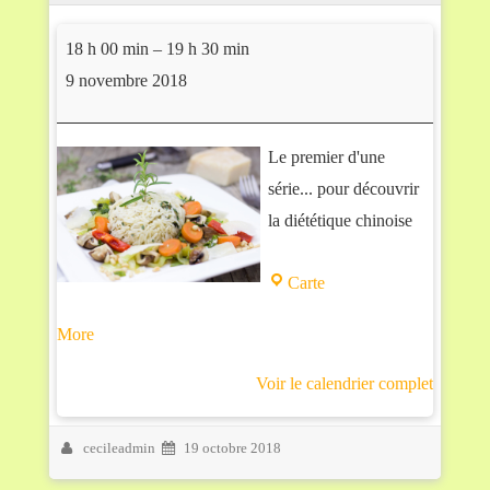
Atelier Diététique Chinoise
18 h 00 min
–
19 h 30 min
9 novembre 2018
Le premier d'une
série... pour découvrir
la diététique chinoise
Carte
La Meute - Epicerie et li
about {title}
More
Voir le calendrier complet
cecileadmin
19 octobre 2018