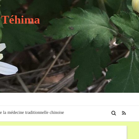
t Téhima
e la médecine traditionnelle chinoise