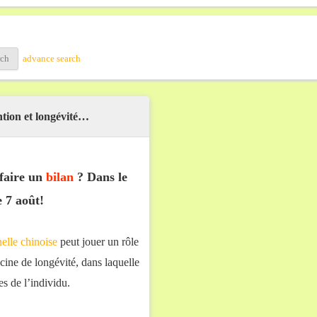
advance search
ntion et longévité…
faire un
bilan
? Dans le
 7 août!
elle chinoise
peut jouer un rôle
ecine de longévité, dans laquelle
les de l’individu.