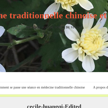
e traditionnelle chinoise e
PRENDRE SOIN DE SOI ET DU VIVANT
ment se passe une séance en médecine traditionnelle chinoise
A propos d
cecile-huangqi-Edited