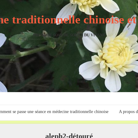
e traditionnelle chinoise e
PRENDRE SOIN DE SOI ET DU VIVANT
ment se passe une séance en médecine traditionnelle chinoise
A propos d
aleph2-détouré